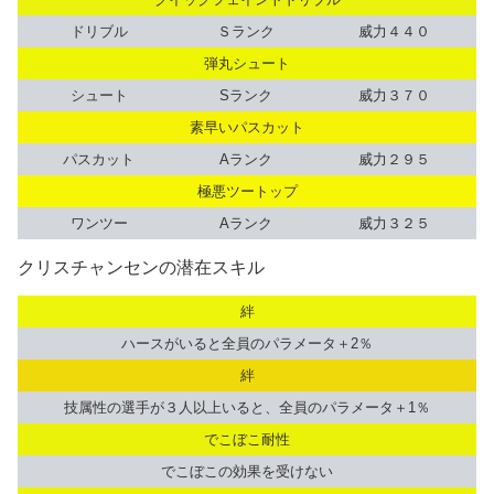
ドリブル
Ｓランク
威力４４０
弾丸シュート
シュート
Sランク
威力３７０
素早いパスカット
パスカット
Aランク
威力２９５
極悪ツートップ
ワンツー
Aランク
威力３２５
クリスチャンセンの潜在スキル
絆
ハースがいると全員のパラメータ＋2％
絆
技属性の選手が３人以上いると、全員のパラメータ＋1％
でこぼこ耐性
でこぼこの効果を受けない