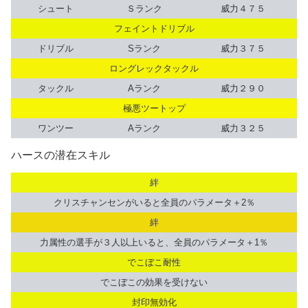
シュート
Ｓランク
威力４７５
フェイントドリブル
ドリブル
Sランク
威力３７５
ロングレックタックル
タックル
Aランク
威力２９０
極悪ツートップ
ワンツー
Aランク
威力３２５
ハースの潜在スキル
絆
クリスチャンセンがいると全員のパラメータ＋2％
絆
力属性の選手が３人以上いると、全員のパラメータ＋1％
でこぼこ耐性
でこぼこの効果を受けない
封印無効化