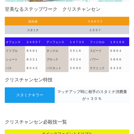
甘美なるステップワーク クリスチャンセン
総合値
５８８５３
スタミナ
１０５７
オフェンス
２４９５７
ディフェンス
１４７３０
フィジカル
１９１６６
ドリブル
８５９１
タックル
５５１６
スピード
６８６４
シュート
８３２１
ブロック
３５２４
パワー
５８６６
パス
８０４５
パスカット
５６９０
テクニック
６４３６
クリスチャンセン特技
マッチアップ時に相手のスタミナ消費量
スタミナキラー
が＋３０％
クリスチャンセン必殺技一覧
クイックフェイントドリブル