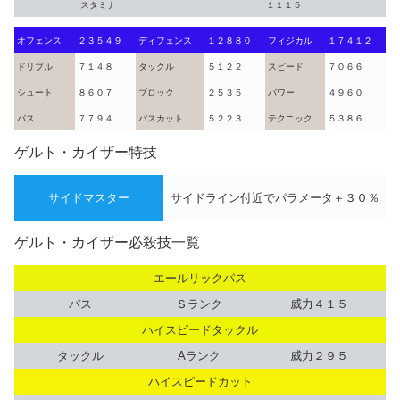
スタミナ
１１１５
オフェンス
２３５４９
ディフェンス
１２８８０
フィジカル
１７４１２
ドリブル
７１４８
タックル
５１２２
スピード
７０６６
シュート
８６０７
ブロック
２５３５
パワー
４９６０
パス
７７９４
パスカット
５２２３
テクニック
５３８６
ゲルト・カイザー特技
サイドマスター
サイドライン付近でパラメータ＋３０％
ゲルト・カイザー必殺技一覧
エールリックパス
パス
Ｓランク
威力４１５
ハイスピードタックル
タックル
Aランク
威力２９５
ハイスピードカット