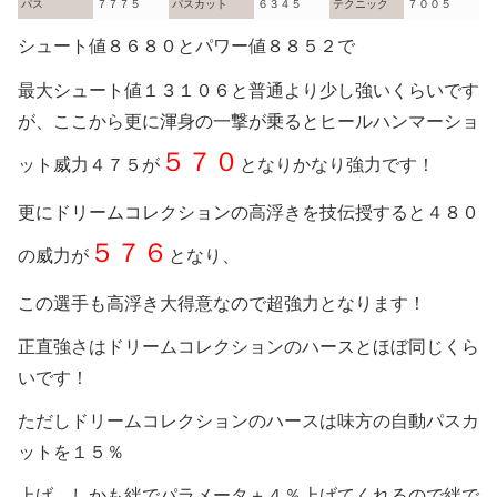
パス
７７７５
パスカット
６３４５
テクニック
７００５
シュート値８６８０とパワー値８８５２で
最大シュート値１３１０６と普通より少し強いくらいです
が、ここから更に渾身の一撃が乗るとヒールハンマーショ
５７０
ット威力４７５が
となりかなり強力です！
更にドリームコレクションの高浮きを技伝授すると４８０
５７６
の威力が
となり、
この選手も高浮き大得意なので超強力となります！
正直強さはドリームコレクションのハースとほぼ同じくら
いです！
ただしドリームコレクションのハースは味方の自動パスカ
ットを１５％
上げ、しかも絆でパラメータ＋４％上げてくれるので絆で