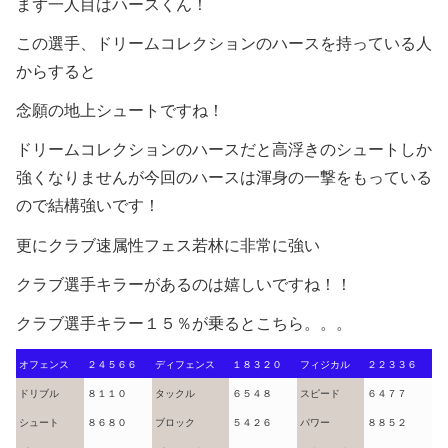
まず一人目はハースくん！
この選手、ドリームコレクションのハースを持っている人
からすると
念願の地上シュートですね！
ドリームコレクションのハースだと高浮きのシュートしか
強くなりませんが今回のハースは渾身の一撃をもっている
ので結構強いです！
更にクラブ速属性フェス若林に非常に強い
クラブ選手キラーがあるのは嬉しいですね！！
クラブ選手キラー１５％が乗るとこちら。。。
オフェンス
２４５６６
ディフェンス
１８３２０
フィジカル
２２３３６
ドリブル
８１１０
タックル
６５４８
スピード
６４７７
シュート
８６８０
ブロック
５４２６
パワー
８８５２