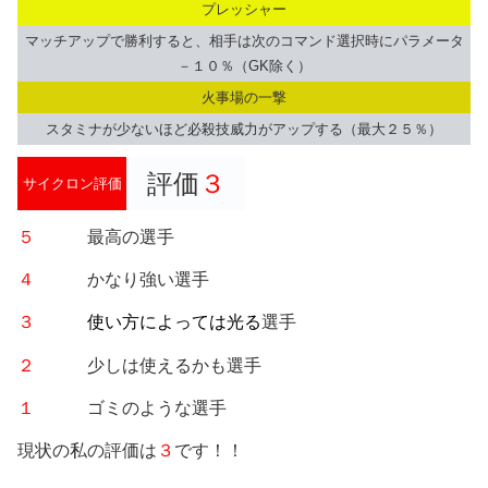
プレッシャー
マッチアップで勝利すると、相手は次のコマンド選択時にパラメータ
－１０％（GK除く）
火事場の一撃
スタミナが少ないほど必殺技威力がアップする（最大２５％）
評価
３
サイクロン評価
５
最高の選手
４
かなり強い選手
３
使い方によっては光る
選手
２
少しは使えるかも選手
１
ゴミのような選手
現状の私の評価は
３
です！！