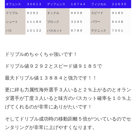
オフェンス
３０６１３
ディフェンス
１６７４４
フィジカル
２２６３５
ドリブル
９２９２
タックル
６６５８
スピード
９１８５
シュート
１１１８９
ブロック
３２９５
パワー
６４４８
パス
１０１３２
パスカット
６７８９
テクニック
７００１
ドリブルめちゃくちゃ強いです！
ドリブル値９２９２とスピード値９１８５で
最大ドリブル値１３８８４と強力です！！
更に絆も力属性海外選手３人いると２％上がるのとオラン
ダ選手が丁度３人いると味方のパスカット確率を１０％上
げてくれるのが非常にありがたいです！
そしてドリブル成功時の移動距離５倍がついているのでセ
ンタリングが非常に上げやすくなります。