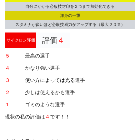
自分にかかる必殺技封印を２つまで無効化できる
渾身の一撃
スタミナが多いほど必殺技威力がアップする（最大２０％）
評価
４
サイクロン評価
５
最高の選手
４
かなり強い選手
３
使い方によっては光る
選手
２
少しは使えるかも選手
１
ゴミのような選手
現状の私の評価は
４
です！！