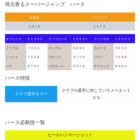
得点香るスーパージャンプ ハース
総合値
５６７１６
スタミナ
１０７４
オフェンス
２１３６２
ディフェンス
１５９３１
フィジカル
１９４２３
ドリブル
７０５３
タックル
５６９４
スピード
５６３３
シュート
７５４８
ブロック
４７１９
パワー
７６９８
パス
６７６１
パスカット
５５１８
テクニック
６０９２
ハース特技
クラブの選手に対してパラメータ＋１
クラブ選手キラー
５％
ハース必殺技一覧
ヒールハンマーショット