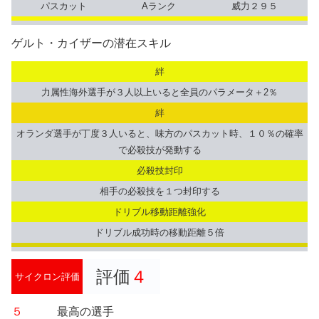
パスカット
Aランク
威力２９５
ゲルト・カイザーの潜在スキル
絆
力属性海外選手が３人以上いると全員のパラメータ＋2％
絆
オランダ選手が丁度３人いると、味方のパスカット時、１０％の確率
で必殺技が発動する
必殺技封印
相手の必殺技を１つ封印する
ドリブル移動距離強化
ドリブル成功時の移動距離５倍
評価
４
サイクロン評価
５
最高の選手