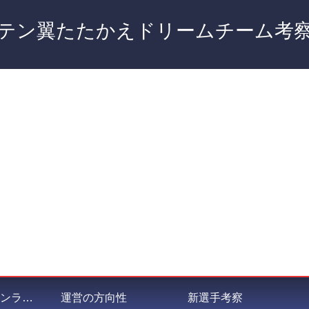
テン翼たたかえドリームチーム考
私が選ぶポジションランキング
運営の方向性
新選手考察