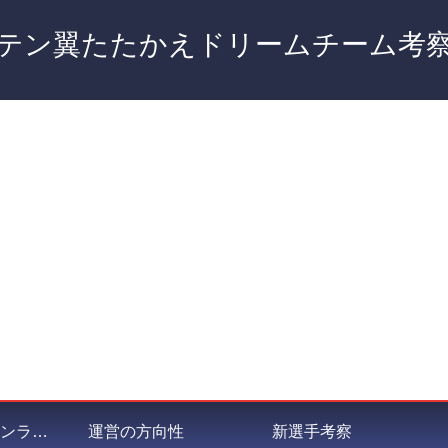
テン翼たたかえドリームチーム考
私が選ぶポジションランキング
運営の方向性
新選手考察