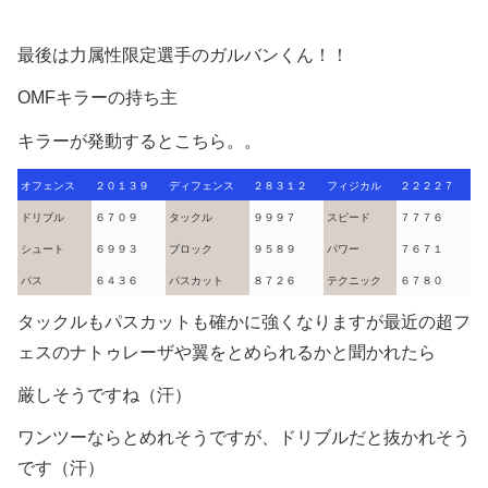
最後は力属性限定選手のガルバンくん！！
OMFキラーの持ち主
キラーが発動するとこちら。。
オフェンス
２０１３９
ディフェンス
２８３１２
フィジカル
２２２２７
ドリブル
６７０９
タックル
９９９７
スピード
７７７６
シュート
６９９３
ブロック
９５８９
パワー
７６７１
パス
６４３６
パスカット
８７２６
テクニック
６７８０
タックルもパスカットも確かに強くなりますが最近の超フ
ェスのナトゥレーザや翼をとめられるかと聞かれたら
厳しそうですね（汗）
ワンツーならとめれそうですが、ドリブルだと抜かれそう
です（汗）