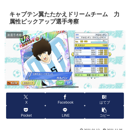
キャプテン翼たたかえドリームチーム 力
属性ピックアップ選手考察
新選手考察
X
Facebook
はてブ
Pocket
LINE
コピー