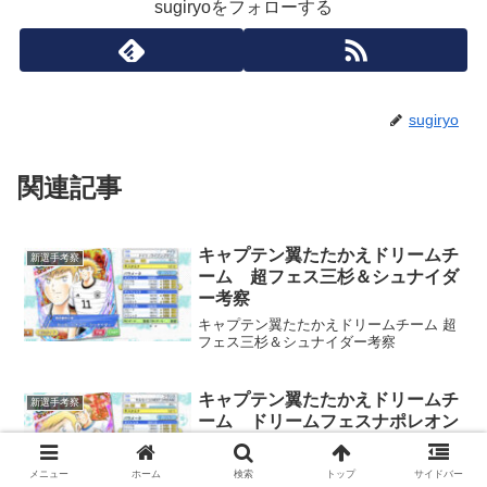
sugiryoをフォローする
sugiryo
関連記事
キャプテン翼たたかえドリームチ
新選手考察
ーム 超フェス三杉＆シュナイダ
ー考察
キャプテン翼たたかえドリームチーム 超
フェス三杉＆シュナイダー考察
キャプテン翼たたかえドリームチ
新選手考察
ーム ドリームフェスナポレオン
考察
キャプテン翼たたかえドリームチーム ド
メニュー
ホーム
検索
トップ
サイドバー
リームフェスナポレオン考察