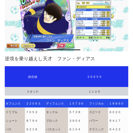
逆境を乗り越えし天才 ファン・ディアス
総合値
５６６５９
スタミナ
１１０９
オフェンス
２２０６３
ディフェンス
１５７３６
フィジカル
１８８６０
ドリブル
７０５３
タックル
５７２８
スピード
６０２０
シュート
８７９４
ブロック
３９０４
パワー
６４１７
パス
６２１６
パスカット
６１０４
テクニック
６４２３