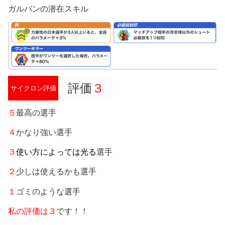
ガルバンの潜在スキル
評価
３
サイクロン評価
５
最高の選手
４
かなり強い選手
３
使い方によっては光る
選手
２
少しは使えるかも選手
１
ゴミのような選手
私の評価は３
です！！