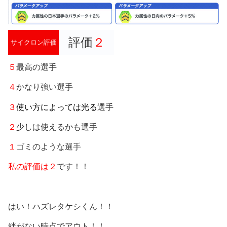
評価
２
サイクロン評価
５
最高の選手
４
かなり強い選手
３
使い方によっては光る
選手
２
少しは使えるかも選手
１
ゴミのような選手
私の評価は２
です！！
はい！ハズレタケシくん！！
絆がない時点でアウト！！