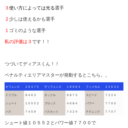
３
使い方によっては光る
選手
２
少しは使えるかも選手
１
ゴミのような選手
私の評価は３
です！！
つづいてディアスくん！！
ペナルティエリアマスターが発動するとこちら。。
オフェンス
２６４７５
ディフェンス
１８８８３
フィジカル
２２６３２
ドリブル
８４６３
タックル
６８７３
スピード
７２２４
シュート
１０５５２
ブロック
４６８４
パワー
７７００
パス
７４５９
パスカット
７３２４
テクニック
７７０７
シュート値１０５５２とパワー値７７００で