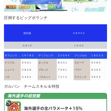
圧倒するビッグボランチ
総合値
５８９００
スタミナ
１０４０
オフェンス
１６７８３
ディフェンス
２３５９４
フィジカル
１８５２３
ドリブル
５５９１
タックル
８３３１
スピード
６４８０
シュート
５８２８
ブロック
７９９１
パワー
６３９３
パス
５３６４
パスカット
７２７２
テクニック
５６５０
ガルバン チームスキル＆特技