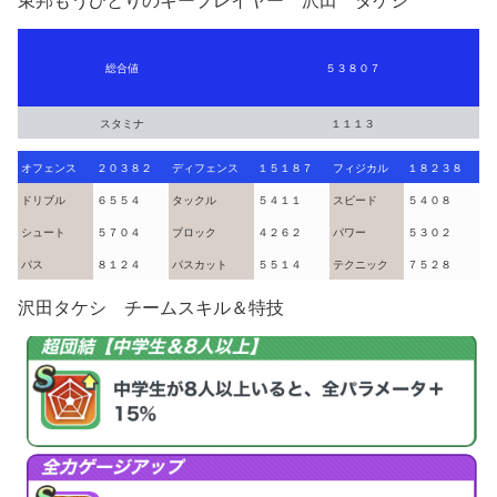
東邦もうひとりのキープレイヤー 沢田 タケシ
総合値
５３８０７
スタミナ
１１１３
オフェンス
２０３８２
ディフェンス
１５１８７
フィジカル
１８２３８
ドリブル
６５５４
タックル
５４１１
スピード
５４０８
シュート
５７０４
ブロック
４２６２
パワー
５３０２
パス
８１２４
パスカット
５５１４
テクニック
７５２８
沢田タケシ チームスキル＆特技