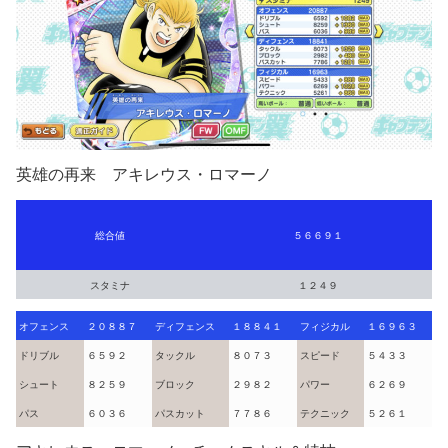
英雄の再来 アキレウス・ロマーノ
総合値
５６６９１
スタミナ
１２４９
オフェンス
２０８８７
ディフェンス
１８８４１
フィジカル
１６９６３
ドリブル
６５９２
タックル
８０７３
スピード
５４３３
シュート
８２５９
ブロック
２９８２
パワー
６２６９
パス
６０３６
パスカット
７７８６
テクニック
５２６１