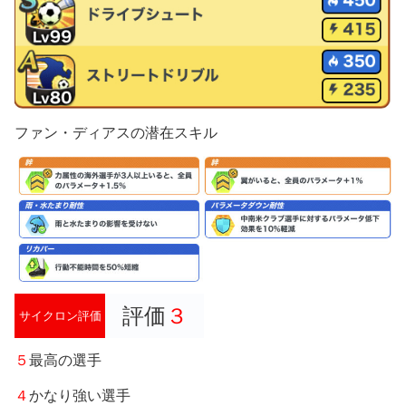
ファン・ディアスの潜在スキル
評価
３
サイクロン評価
５
最高の選手
４
かなり強い選手