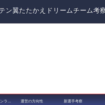
テン翼たたかえドリームチーム考
私が選ぶポジションランキング
運営の方向性
新選手考察