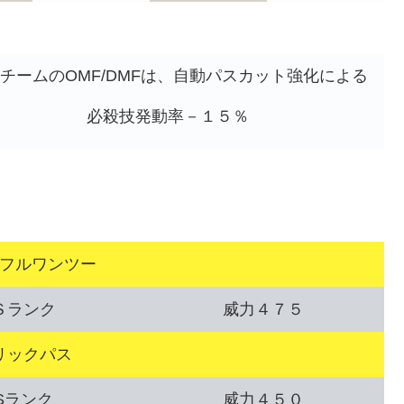
チームのOMF/DMFは、自動パスカット強化による
必殺技発動率－１５％
フルワンツー
Ｓランク
威力４７５
リックパス
Sランク
威力４５０