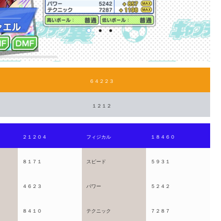
６４２２３
１２１２
２１２０４
フィジカル
１８４６０
８１７１
スピード
５９３１
４６２３
パワー
５２４２
８４１０
テクニック
７２８７