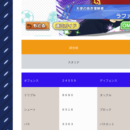
総合値
スタミナ
オフェンス
２４５５９
ディフェンス
ドリブル
８６８０
タックル
シュート
６５１６
ブロック
パス
９３６３
パスカット