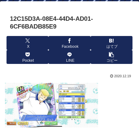
12C15D3A-08E4-44D4-AD01-
6CF6BADB85E9
X
Facebook
はてブ
Pocket
LINE
コピー
2020.12.19