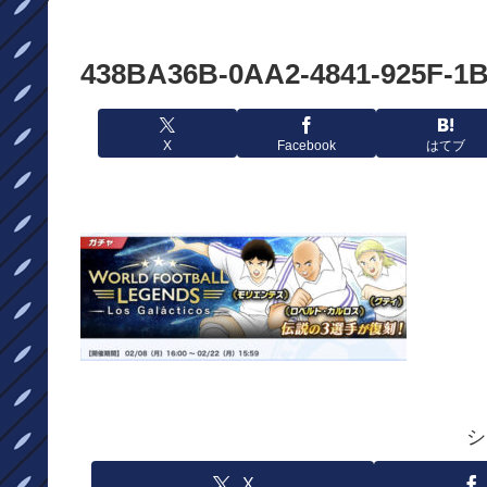
438BA36B-0AA2-4841-925F-1
X
Facebook
はてブ
シ
X