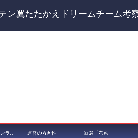
テン翼たたかえドリームチーム考
私が選ぶポジションランキング
運営の方向性
新選手考察