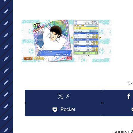
シ
X
Pocket
sugir