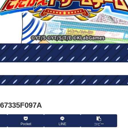
167335F097A
Pocket
LINE
コピー