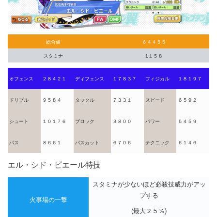
総合値
６４４５５
スタミナ
1１５８
オフェンス
２８４２１
ディフェンス
１７８３７
フィジカル
１８１９７
ドリブル
９５８４
タックル
７３３１
スピード
６５９２
シュート
１０１７６
ブロック
３８００
パワー
５４５９
パス
８６６１
パスカット
６７０６
テクニック
６１４６
エル・シド・ピエール特技
スタミナが少ないほど必殺技威力がアッ
プする
火事場の一撃
(最大２５％)