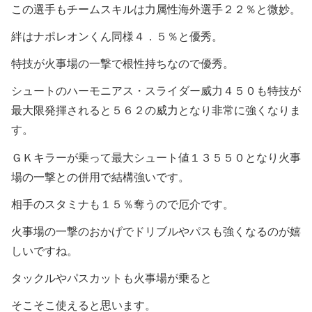
この選手もチームスキルは力属性海外選手２２％と微妙。
絆はナポレオンくん同様４．５％と優秀。
特技が火事場の一撃で根性持ちなので優秀。
シュートのハーモニアス・スライダー威力４５０も特技が
最大限発揮されると５６２の威力となり非常に強くなりま
す。
ＧＫキラーが乗って最大シュート値１３５５０となり火事
場の一撃との併用で結構強いです。
相手のスタミナも１５％奪うので厄介です。
火事場の一撃のおかげでドリブルやパスも強くなるのが嬉
しいですね。
タックルやパスカットも火事場が乗ると
そこそこ使えると思います。