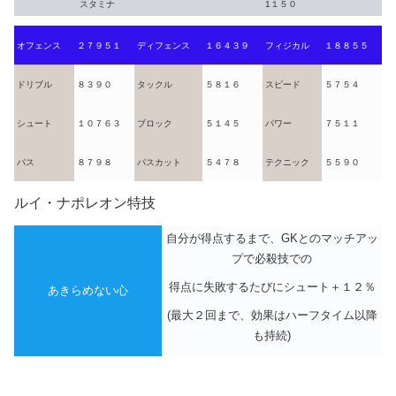
スタミナ
1１５０
オフェンス
２７９５１
ディフェンス
１６４３９
フィジカル
１８８５５
ドリブル
８３９０
タックル
５８１６
スピード
５７５４
シュート
１０７６３
ブロック
５１４５
パワー
７５１１
パス
８７９８
パスカット
５４７８
テクニック
５５９０
ルイ・ナポレオン特技
自分が得点するまで、GKとのマッチアッ
プで必殺技での
得点に失敗するたびにシュート＋１２％
あきらめない心
(最大２回まで、効果はハーフタイム以降
も持続)