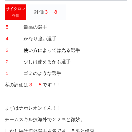
サイクロン
評価
３．８
評価
５
最高の選手
４
かなり強い選手
３
使い方によっては光る
選手
２
少しは使えるかも選手
１
ゴミのような選手
私の評価は
３．８
です！！
まずはナポレオンくん！！
チームスキル技海外で２２％と微妙。
しかし絆は海外選手４名で４．５％と優秀。