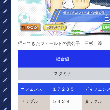
帰ってきたフィールドの貴公子 三杉 淳
総合値
スタミナ
オフェンス
１７２８５
ディフェン
ドリブル
５４２９
タックル