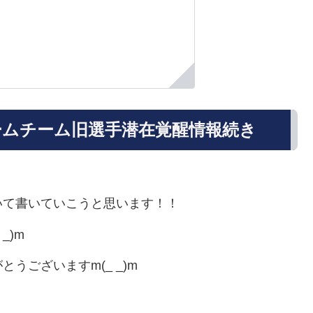
ムチーム旧選手潜在覚醒情報続き
いて書いていこうと思います！！
_)m
うございますm(_ _)m
！