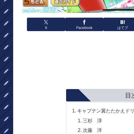
X
Facebook
はてブ
目
キャプテン翼たたかえド
三杉 淳
次藤 洋