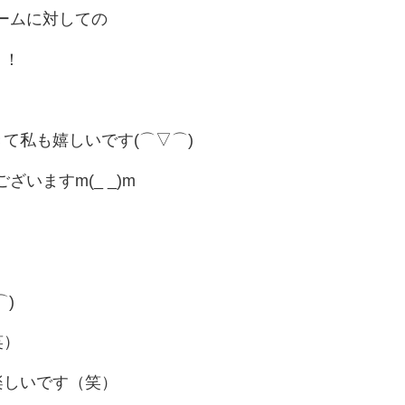
ゲームに対しての
！！
て私も嬉しいです(⌒▽⌒)
ざいますm(_ _)m
)
笑）
楽しいです（笑）