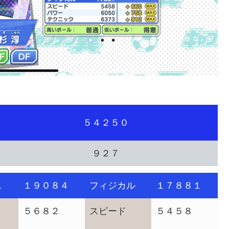
５４２５０
９２７
ス
１９０８４
フィジカル
１７８８１
５６８２
スピード
５４５８