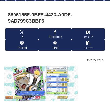
8506155F-0BFE-4423-A0DE-
9AD799C3BBF6
X
Facebook
はてブ
Pocket
LINE
コピー
2022.12.31