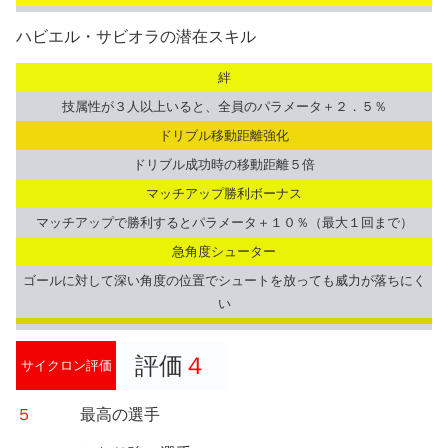
ハビエル・サビオラの潜在スキル
絆
技属性が３人以上いると、全員のパラメータ＋２．５％
ドリブル移動距離強化
ドリブル成功時の移動距離５倍
マッチアップ勝利ボーナス
マッチアップで勝利するとパラメータ＋１０％（最大１回まで）
急角度シューター
ゴールに対して深い角度の位置でシュートを放っても威力が落ちにく
い
評価
４
サイクロン評価
５
最高の選手