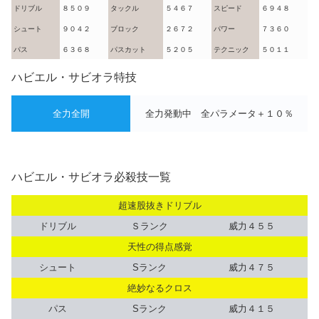
ドリブル
８５０９
タックル
５４６７
スピード
６９４８
シュート
９０４２
ブロック
２６７２
パワー
７３６０
パス
６３６８
パスカット
５２０５
テクニック
５０１１
ハビエル・サビオラ特技
全力全開
全力発動中 全パラメータ＋１０％
ハビエル・サビオラ必殺技一覧
超速股抜きドリブル
ドリブル
Ｓランク
威力４５５
天性の得点感覚
シュート
Sランク
威力４７５
絶妙なるクロス
パス
Sランク
威力４１５