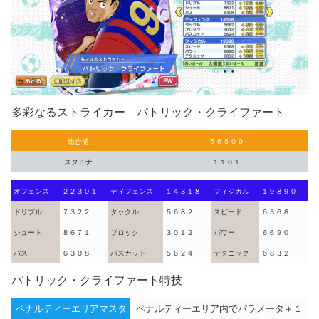
多彩なるストライカー パトリック・クライファート
総合値
５６５０９
スタミナ
１１６１
オフェンス
２２３０１
ディフェンス
１４３１８
フィジカル
１９８９０
ドリブル
７３２２
タックル
５６８２
スピード
６３６８
シュート
８６７１
ブロック
３０１２
パワー
６６９０
パス
６３０８
パスカット
５６２４
テクニック
６８３２
パトリック・クライファート特技
ペナルティーエリアマスタ
ペナルティーエリア内でパラメータ＋１