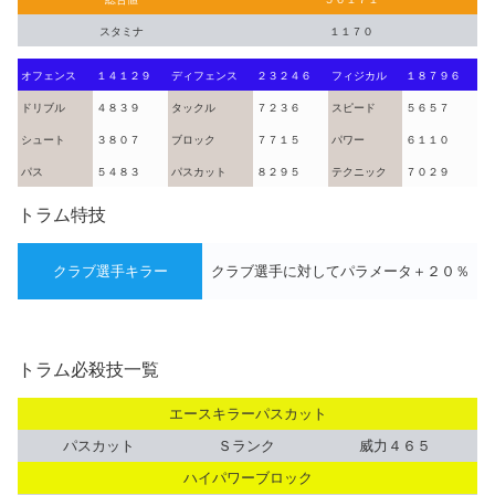
スタミナ
１１７０
オフェンス
１４１２９
ディフェンス
２３２４６
フィジカル
１８７９６
ドリブル
４８３９
タックル
７２３６
スピード
５６５７
シュート
３８０７
ブロック
７７１５
パワー
６１１０
パス
５４８３
パスカット
８２９５
テクニック
７０２９
トラム特技
クラブ選手キラー
クラブ選手に対してパラメータ＋２０％
トラム必殺技一覧
エースキラーパスカット
パスカット
Ｓランク
威力４６５
ハイパワーブロック