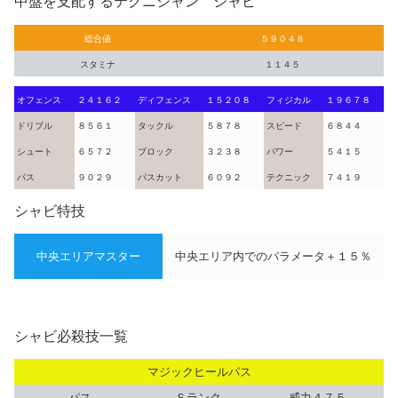
中盤を支配するテクニシャン シャビ
総合値
５９０４８
スタミナ
１１４５
オフェンス
２４１６２
ディフェンス
１５２０８
フィジカル
１９６７８
ドリブル
８５６１
タックル
５８７８
スピード
６８４４
シュート
６５７２
ブロック
３２３８
パワー
５４１５
パス
９０２９
パスカット
６０９２
テクニック
７４１９
シャビ特技
中央エリアマスター
中央エリア内でのパラメータ＋１５％
シャビ必殺技一覧
マジックヒールパス
パス
Ｓランク
威力４７５