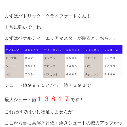
まずはパトリック・クライファートくん！
非常に強いですね！
まずはペナルティーエリアマスターが乗るとこちら。。
オフェンス
２５６４６
ディフェンス
１６４６５
フィジカル
２２８７３
ドリブル
８４２０
タックル
６５３４
スピード
７３２３
シュート
９９７１
ブロック
３４６３
パワー
７６９３
パス
７２５４
パスカット
６４６７
テクニック
７８４６
シュート値９９７１とパワー値７６９３で
１３８１７
最大シュート値
です！
これだけでは少し物足りませんが
ここから更に高浮きと低く浮きシュートの威力アップがつ