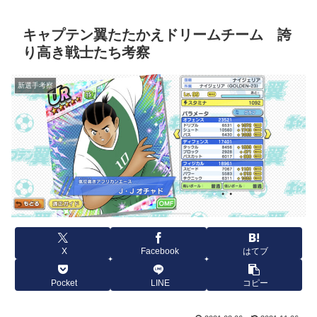
キャプテン翼たたかえドリームチーム 誇
り高き戦士たち考察
新選手考察
X
Facebook
はてブ
Pocket
LINE
コピー