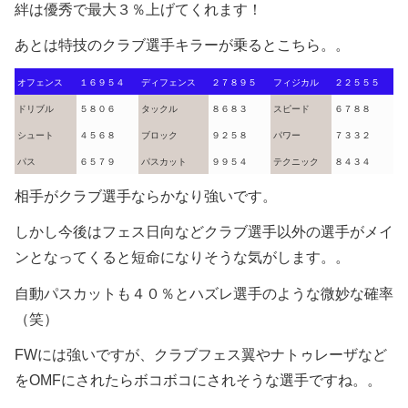
絆は優秀で最大３％上げてくれます！
あとは特技のクラブ選手キラーが乗るとこちら。。
オフェンス
１６９５４
ディフェンス
２７８９５
フィジカル
２２５５５
ドリブル
５８０６
タックル
８６８３
スピード
６７８８
シュート
４５６８
ブロック
９２５８
パワー
７３３２
パス
６５７９
パスカット
９９５４
テクニック
８４３４
相手がクラブ選手ならかなり強いです。
しかし今後はフェス日向などクラブ選手以外の選手がメイ
ンとなってくると短命になりそうな気がします。。
自動パスカットも４０％とハズレ選手のような微妙な確率
（笑）
FWには強いですが、クラブフェス翼やナトゥレーザなど
をOMFにされたらボコボコにされそうな選手ですね。。