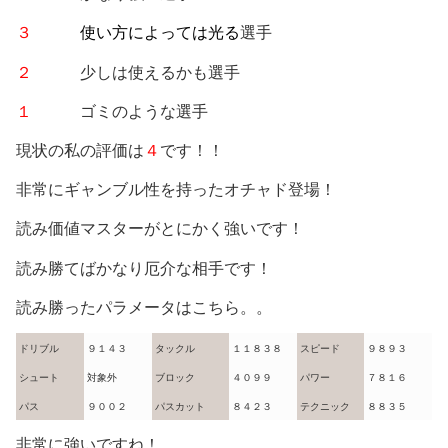
３
使い方によっては光る
選手
２
少しは使えるかも選手
１
ゴミのような選手
現状の私の評価は
４
です！！
非常にギャンブル性を持ったオチャド登場！
読み価値マスターがとにかく強いです！
読み勝てばかなり厄介な相手です！
読み勝ったパラメータはこちら。。
ドリブル
９１４３
タックル
１１８３８
スピード
９８９３
シュート
対象外
ブロック
４０９９
パワー
７８１６
パス
９００２
パスカット
８４２３
テクニック
８８３５
非常に強いですね！