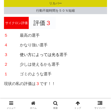
リカバー
行動不能時間を５０％短縮
評価
３
サイクロン評価
５
最高の選手
４
かなり強い選手
３
使い方によっては光る
選手
２
少しは使えるかも選手
１
ゴミのような選手
現状の私の評価は
３
です！！
つづいてシャビくん！
メニュー
ホーム
検索
トップ
サイドバー