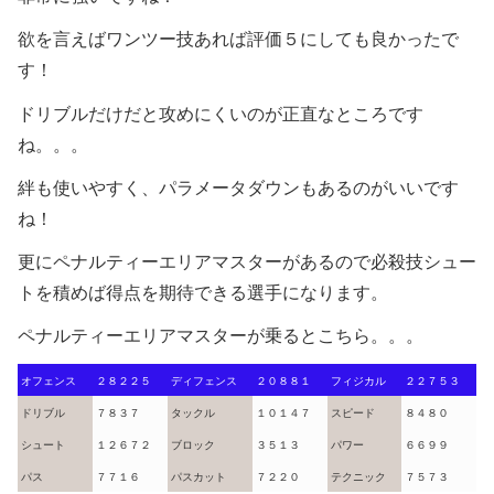
欲を言えばワンツー技あれば評価５にしても良かったで
す！
ドリブルだけだと攻めにくいのが正直なところです
ね。。。
絆も使いやすく、パラメータダウンもあるのがいいです
ね！
更にペナルティーエリアマスターがあるので必殺技シュー
トを積めば得点を期待できる選手になります。
ペナルティーエリアマスターが乗るとこちら。。。
オフェンス
２８２２５
ディフェンス
２０８８１
フィジカル
２２７５３
ドリブル
７８３７
タックル
１０１４７
スピード
８４８０
シュート
１２６７２
ブロック
３５１３
パワー
６６９９
パス
７７１６
パスカット
７２２０
テクニック
７５７３