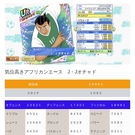
気位高きアフリカンエース J・Jオチャド
総合値
５９８８３
スタミナ
１０９２
オフェンス
２３５２１
ディフェンス
１７４０１
フィジカル
１８９６１
ドリブル
６５３１
タックル
８４５６
スピード
７０６７
シュート
１０５６０
ブロック
２９２８
パワー
５５８３
パス
６４３０
パスカット
６０１７
テクニック
６３１１