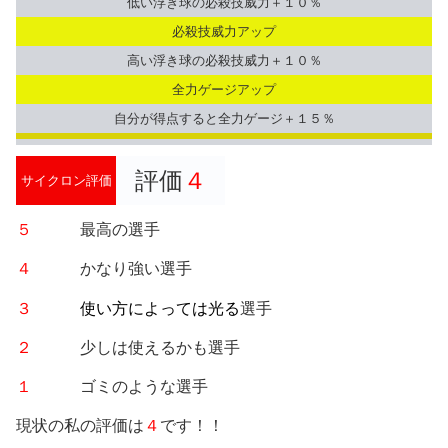
低い浮き球の必殺技威力＋１０％
必殺技威力アップ
高い浮き球の必殺技威力＋１０％
全力ゲージアップ
自分が得点すると全力ゲージ＋１５％
評価
４
サイクロン評価
５
最高の選手
４
かなり強い選手
３
使い方によっては光る
選手
２
少しは使えるかも選手
１
ゴミのような選手
現状の私の評価は
４
です！！