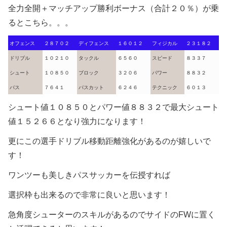
全力全開＋マッチアップ勝利ボーナス（合計２０％）が乗
るとこちら。。。
オフェンス
２８７０２
ディフェンス
１６０１２
フィジカル
２３１８２
ドリブル
１０２１０
タックル
６５６０
スピード
８３３７
シュート
１０８５０
ブロック
３２０６
パワー
８８３２
パス
７６４１
パスカット
６２４６
テクニック
６０１３
シュート値１０８５０とパワー値８８３２で最大シュート
値１５２６６となり強力になります！
更にこの選手ドリブル移動距離強化があるのが嬉しいで
す！
ワンツーも美しきパスサッカーを伝授すれば
選択枠も出来るので非常に良いと思います！
急角度シューターのスキルがあるのでサイドのFWに置く