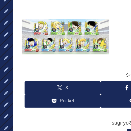
シ
X
Pocket
sugir