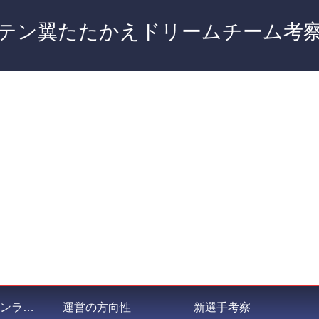
テン翼たたかえドリームチーム考
私が選ぶポジションランキング
運営の方向性
新選手考察