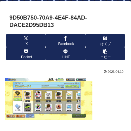
9D50B750-70A9-4E4F-84AD-
DACE2D95DB13
X
Facebook
はてブ
Pocket
LINE
コピー
2023.04.10